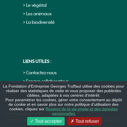
> Le végétal
> Les animaux
> La biodiversité
LIENS UTILES :
> Contactez-nous
> Espace collaborateur
La Fondation d'Entreprise Georges Truffaut utilise des cookies pour
réaliser des statistiques de visite et vous proposer des publicités
ciblées, adaptées à vos centres d'intérêt.
Pour paramétrer les cookies, gérer votre consentement au dépôt
de cookie et en savoir plus sur notre politique d'utilisation des
cookies, cliquez sur
Respect de la vie privée et des données
personnelles
Mentions légales et crédits
-
Nous contacter
2022 © Fondation d’Entreprise Georges Truffaut selon arrêté préfectoral du 30
Tout accepter
Tout refuser
mars 2011