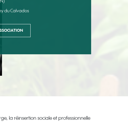
N)
uny du Calvados
'ASSOCIATION
ge, la réinsertion sociale et professionnelle