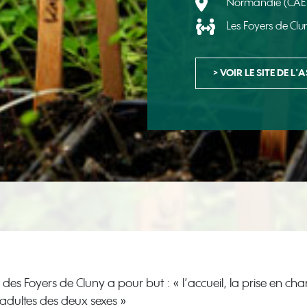
Normandie (CAE
Les Foyers de Cl
> VOIR LE SITE DE L
 des Foyers de Cluny a pour but : « l’accueil, la prise en char
adultes des deux sexes »